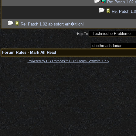
Re: Patch 1.02 a
Re: Patch 1.0
Re: Patch 1.02 ab sofort erh�ltlich!
Hop To
Forum Rules
·
Mark All Read
Powered by UBB.threads™ PHP Forum Software 7.7.5