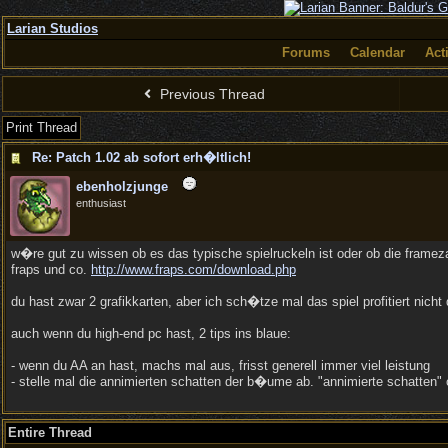
Larian Studios
Forums
Calendar
Act
Previous Thread
Print Thread
Re: Patch 1.02 ab sofort erh�ltlich!
ebenholzjunge
enthusiast
w�re gut zu wissen ob es das typische spielruckeln ist oder ob die frameza
fraps und co.
http://www.fraps.com/download.php
du hast zwar 2 grafikkarten, aber ich sch�tze mal das spiel profitiert nicht
auch wenn du high-end pc hast, 2 tips ins blaue:
- wenn du AA an hast, machs mal aus, frisst generell immer viel leistung
- stelle mal die annimierten schatten der b�ume ab. "annimierte schatten"
Entire Thread