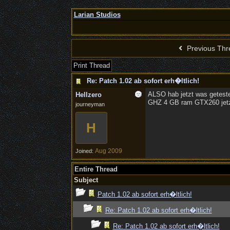
Larian Studios
Previous Thr
Print Thread
Re: Patch 1.02 ab sofort erh�ltlich!
ALSO hab jetzt was geteste
Hellzero
GHZ 4 GB ram GTX260 jetzt
journeyman
H
Aug 2009
Joined:
Entire Thread
Subject
Patch 1.02 ab sofort erh�ltlich!
Re: Patch 1.02 ab sofort erh�ltlich!
Re: Patch 1.02 ab sofort erh�ltlich!