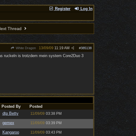
Register
Log In
ext Thread
13/09/09
11:19 AM
White Dragon
#
385138
 das ruckeln is trotzdem mein system Core2Duo 3
Posted By
Posted
dtp Betty
11/09/09
03:38 PM
gemex
11/09/09
03:39 PM
Kangaroo
11/09/09
03:43 PM