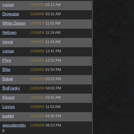
yoman
13/09/09
02:15 AM
Drognatar
13/09/09
03:31 AM
White Dragon
13/09/09
11:02 AM
Hellzero
13/09/09
11:19 AM
roxxar
13/09/09
11:43 AM
yoman
13/09/09
12:41 PM
Phnx
13/09/09
12:52 PM
Bfler
13/09/09
01:54 PM
Babaji
13/09/09
03:22 PM
BigFranky
13/09/09
04:02 PM
Khosor
13/09/09
03:42 AM
Lorzius
13/09/09
11:53 AM
buddel
13/09/09
04:35 PM
wiesodennblo
13/09/09
06:53 PM
s