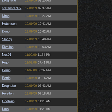
Drognatar
12/09/09
09:25 AM
stefanstahl77
12/09/09
09:37 AM
Nimo
12/09/09
10:27 AM
Hutchison
12/09/09
10:41 AM
Duno
12/09/09
10:42 AM
Slochy
12/09/09
10:48 AM
Rivellon
12/09/09
10:53 AM
Nex01
11/09/09
11:54 PM
Rigor
11/09/09
07:41 PM
Perrin
11/09/09
08:32 PM
Perrin
12/09/09
08:16 AM
Drognatar
12/09/09
06:43 AM
Rivellon
12/09/09
07:18 AM
LidoKain
12/09/09
11:23 AM
Urus
12/09/09
11:29 AM