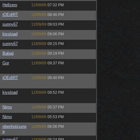
Hellzero
12/09/09
07:32 PM
jOEdIRT
12/09/09
08:46 PM
sunny67
12/09/09
09:03 PM
kivsload
12/09/09
09:06 PM
sunny67
12/09/09
09:15 PM
Babaji
12/09/09
09:19 PM
Gor
12/09/09
09:37 PM
jOEdIRT
12/09/09
09:40 PM
kivsload
12/09/09
09:52 PM
Nimo
12/09/09
05:37 PM
Nimo
12/09/09
05:53 PM
ebenholzjung
12/09/09
06:06 PM
e
sunny67
12/09/09
06:24 PM