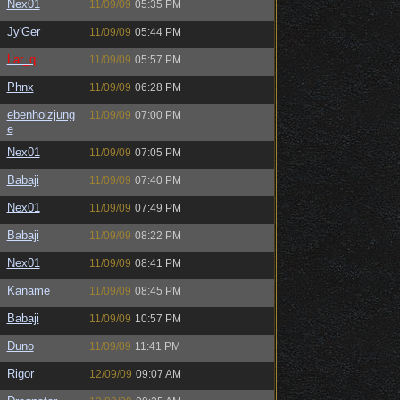
Nex01
11/09/09
05:35 PM
Jy'Ger
11/09/09
05:44 PM
Lar_q
11/09/09
05:57 PM
Phnx
11/09/09
06:28 PM
ebenholzjung
11/09/09
07:00 PM
e
Nex01
11/09/09
07:05 PM
Babaji
11/09/09
07:40 PM
Nex01
11/09/09
07:49 PM
Babaji
11/09/09
08:22 PM
Nex01
11/09/09
08:41 PM
Kaname
11/09/09
08:45 PM
Babaji
11/09/09
10:57 PM
Duno
11/09/09
11:41 PM
Rigor
12/09/09
09:07 AM