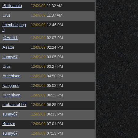
Phillpanski
12/09/09
11:32 AM
Urus
12/09/09
11:37 AM
ebenholzjung
12/09/09
12:46 PM
e
jOEdIRT
12/09/09
02:07 PM
Asator
12/09/09
02:24 PM
sunny67
12/09/09
03:05 PM
Urus
12/09/09
03:27 PM
Hutchison
12/09/09
04:50 PM
Kangaroo
12/09/09
05:02 PM
Hutchison
12/09/09
06:22 PM
stefanstahl77
12/09/09
06:25 PM
sunny67
12/09/09
06:33 PM
Breeze
12/09/09
07:01 PM
sunny67
12/09/09
07:13 PM