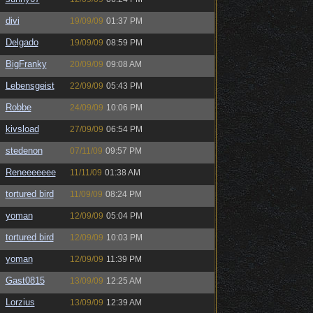
divi
19/09/09
01:37 PM
Delgado
19/09/09
08:59 PM
BigFranky
20/09/09
09:08 AM
Lebensgeist
22/09/09
05:43 PM
Robbe
24/09/09
10:06 PM
kivsload
27/09/09
06:54 PM
stedenon
07/11/09
09:57 PM
Reneeeeeee
11/11/09
01:38 AM
tortured bird
11/09/09
08:24 PM
yoman
12/09/09
05:04 PM
tortured bird
12/09/09
10:03 PM
yoman
12/09/09
11:39 PM
Gast0815
13/09/09
12:25 AM
Lorzius
13/09/09
12:39 AM