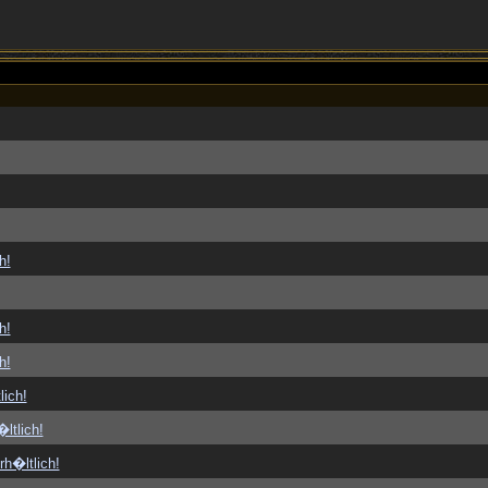
h!
h!
h!
lich!
ltlich!
rh�ltlich!