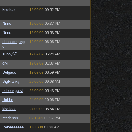
kivsload
12/09/09
09:52 PM
Nimo
12/09/09
05:37 PM
Nimo
12/09/09
05:53 PM
ebenholzjung
12/09/09
06:06 PM
e
sunny67
12/09/09
06:24 PM
divi
19/09/09
01:37 PM
Delgado
19/09/09
08:59 PM
BigFranky
20/09/09
09:08 AM
Lebensgeist
22/09/09
05:43 PM
Robbe
24/09/09
10:06 PM
kivsload
27/09/09
06:54 PM
stedenon
07/11/09
09:57 PM
Reneeeeeee
11/11/09
01:38 AM