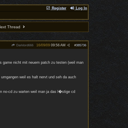
Register
Log In
ext Thread
16/09/09
09:56 AM
Darklord666
#
385736
as game nicht mit neuem patch zu testen (weil man
s umgangen weil es halt nervt und seh da auch
en no-cd zu warten weil man ja das l�stige cd