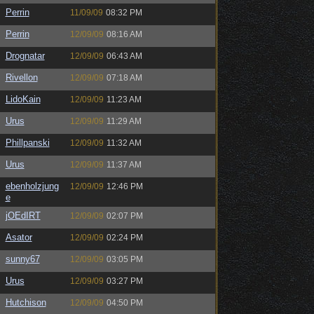
Perrin
11/09/09
08:32 PM
Perrin
12/09/09
08:16 AM
Drognatar
12/09/09
06:43 AM
Rivellon
12/09/09
07:18 AM
LidoKain
12/09/09
11:23 AM
Urus
12/09/09
11:29 AM
Phillpanski
12/09/09
11:32 AM
Urus
12/09/09
11:37 AM
ebenholzjung
12/09/09
12:46 PM
e
jOEdIRT
12/09/09
02:07 PM
Asator
12/09/09
02:24 PM
sunny67
12/09/09
03:05 PM
Urus
12/09/09
03:27 PM
Hutchison
12/09/09
04:50 PM