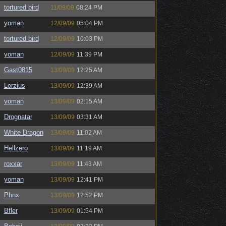
tortured bird
11/09/09
08:24 PM
yoman
12/09/09
05:04 PM
tortured bird
12/09/09
10:03 PM
yoman
12/09/09
11:39 PM
Gast0815
13/09/09
12:25 AM
Lorzius
13/09/09
12:39 AM
yoman
13/09/09
02:15 AM
Drognatar
13/09/09
03:31 AM
White Dragon
13/09/09
11:02 AM
Hellzero
13/09/09
11:19 AM
roxxar
13/09/09
11:43 AM
yoman
13/09/09
12:41 PM
Phnx
13/09/09
12:52 PM
Bfler
13/09/09
01:54 PM