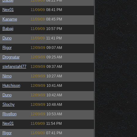
Babaji
11/09/09
08:22 PM
Nex01
11/09/09
08:41 PM
Kaname
11/09/09
08:45 PM
Babaji
11/09/09
10:57 PM
Duno
11/09/09
11:41 PM
Rigor
12/09/09
09:07 AM
Drognatar
12/09/09
09:25 AM
stefanstahl77
12/09/09
09:37 AM
Nimo
12/09/09
10:27 AM
Hutchison
12/09/09
10:41 AM
Duno
12/09/09
10:42 AM
Slochy
12/09/09
10:48 AM
Rivellon
12/09/09
10:53 AM
Nex01
11/09/09
11:54 PM
Rigor
11/09/09
07:41 PM