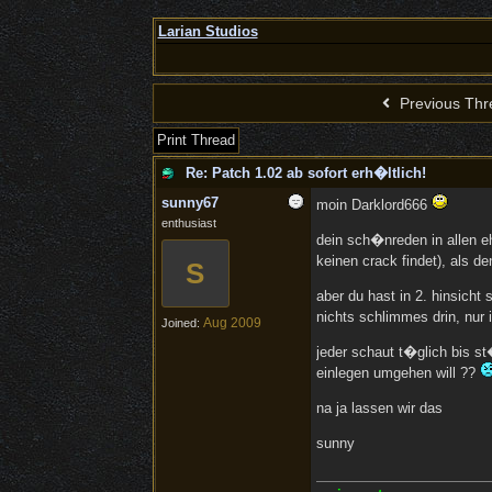
Larian Studios
Previous Thr
Print Thread
Re: Patch 1.02 ab sofort erh�ltlich!
sunny67
moin Darklord666
enthusiast
dein sch�nreden in allen e
keinen crack findet), als 
S
aber du hast in 2. hinsich
nichts schlimmes drin, nur i
Aug 2009
Joined:
jeder schaut t�glich bis st
einlegen umgehen will ??
na ja lassen wir das
sunny