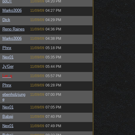
poOT
11/09/09
04:20 PM
Marko3006
11/09/09
04:27 PM
Dick
11/09/09
04:29 PM
Reno Raines
11/09/09
04:36 PM
Marko3006
11/09/09
04:38 PM
Phnx
11/09/09
05:18 PM
Nex01
11/09/09
05:35 PM
Jy'Ger
11/09/09
05:44 PM
Lar_q
11/09/09
05:57 PM
Phnx
11/09/09
06:28 PM
ebenholzjung
11/09/09
07:00 PM
e
Nex01
11/09/09
07:05 PM
Babaji
11/09/09
07:40 PM
Nex01
11/09/09
07:49 PM