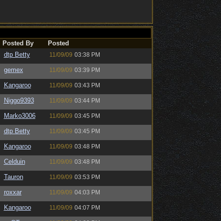
Posted By
Posted
dtp Betty
11/09/09
03:38 PM
gemex
11/09/09
03:39 PM
Kangaroo
11/09/09
03:43 PM
Niggo9393
11/09/09
03:44 PM
Marko3006
11/09/09
03:45 PM
dtp Betty
11/09/09
03:45 PM
Kangaroo
11/09/09
03:48 PM
Celduin
11/09/09
03:48 PM
Tauron
11/09/09
03:53 PM
roxxar
11/09/09
04:03 PM
Kangaroo
11/09/09
04:07 PM