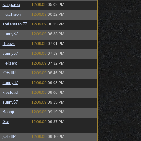
Kangaroo
12/09/09
05:02 PM
Hutchison
12/09/09
06:22 PM
stefanstahl77
12/09/09
06:25 PM
sunny67
12/09/09
06:33 PM
Breeze
12/09/09
07:01 PM
sunny67
12/09/09
07:13 PM
Hellzero
12/09/09
07:32 PM
jOEdIRT
12/09/09
08:46 PM
sunny67
12/09/09
09:03 PM
kivsload
12/09/09
09:06 PM
sunny67
12/09/09
09:15 PM
Babaji
12/09/09
09:19 PM
Gor
12/09/09
09:37 PM
jOEdIRT
12/09/09
09:40 PM