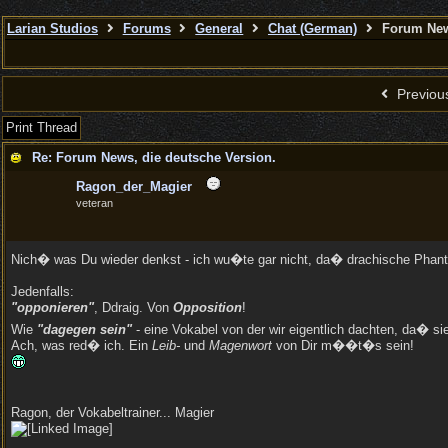
Larian Studios
Forums
General
Chat (German)
Forum News
Previou
Print Thread
Re: Forum News, die deutsche Version.
Ragon_der_Magier
veteran
Nich� was Du wieder denkst - ich wu�te gar nicht, da� drachische Phan
Jedenfalls:
"opponieren"
, Ddraig. Von
Opposition
!
Wie
"dagegen sein"
- eine Vokabel von der wir eigentlich dachten, da� s
Ach, was red� ich. Ein
Leib-
und
Magenwort
von Dir m��t�s sein!
Ragon, der Vokabeltrainer... Magier