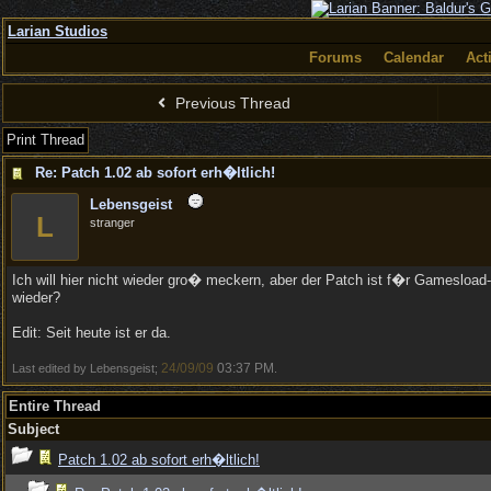
Larian Studios
Forums
Calendar
Act
Previous Thread
Print Thread
Re: Patch 1.02 ab sofort erh�ltlich!
Lebensgeist
L
stranger
Ich will hier nicht wieder gro� meckern, aber der Patch ist f�r Gamesload
wieder?
Edit: Seit heute ist er da.
24/09/09
03:37 PM
Last edited by Lebensgeist;
.
Entire Thread
Subject
Patch 1.02 ab sofort erh�ltlich!