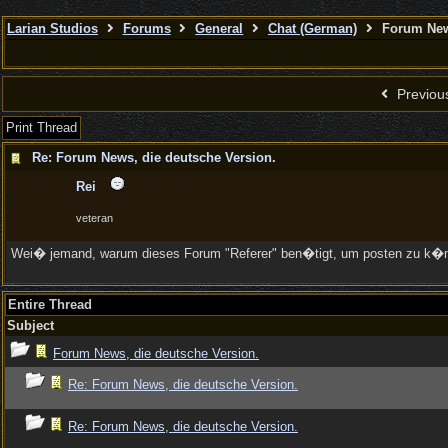
Larian Studios
Forums
General
Chat (German)
Forum News
Previou
Print Thread
Re: Forum News, die deutsche Version.
Rei
veteran
Wei� jemand, warum dieses Forum "Referer" ben�tigt, um posten zu k�nn
Entire Thread
Subject
Forum News, die deutsche Version.
Re: Forum News, die deutsche Version.
Re: Forum News, die deutsche Version.