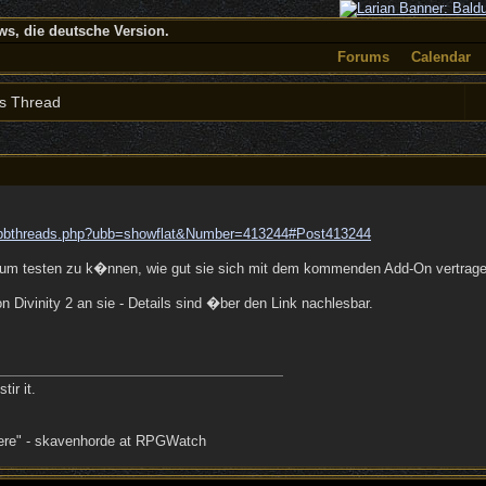
, die deutsche Version.
Forums
Calendar
s Thread
bbthreads.php?ubb=showflat&Number=413244#Post413244
, um testen zu k�nnen, wie gut sie sich mit dem kommenden Add-On vertrag
Divinity 2 an sie - Details sind �ber den Link nachlesbar.
tir it.
there" - skavenhorde at RPGWatch