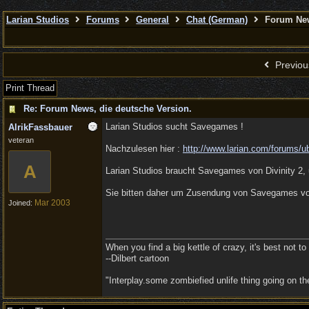
Larian Studios
Forums
General
Chat (German)
Forum News
Previou
Print Thread
Re: Forum News, die deutsche Version.
Larian Studios sucht Savegames !
AlrikFassbauer
veteran
Nachzulesen hier :
http:/
/
www.larian.com/
forums/
u
A
Larian Studios braucht Savegames von Divinity 2
Sie bitten daher um Zusendung von Savegames von 
Mar 2003
Joined:
When you find a big kettle of crazy, it's best not to s
--Dilbert cartoon
"Interplay.some zombiefied unlife thing going on 