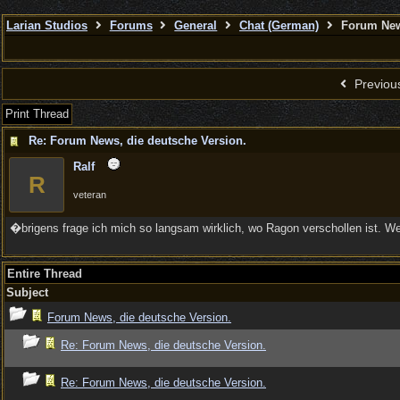
Larian Studios
Forums
General
Chat (German)
Forum News
Previou
Print Thread
Re: Forum News, die deutsche Version.
Ralf
R
veteran
�brigens frage ich mich so langsam wirklich, wo Ragon verschollen ist. Wen
Entire Thread
Subject
Forum News, die deutsche Version.
Re: Forum News, die deutsche Version.
Re: Forum News, die deutsche Version.