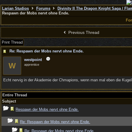
Larian Studios
Forums
Divinity II The Dragon Knight Saga / Fl
Respawn der Mobs nervt ohne Ende.
Fo
Previous Thread
Print Thread
Re: Respawn der Mobs nervt ohne Ende.
westpoint
W
apprentice
Echt nervig in der Akademie der Chmapions, wenn man mal eben die Kuge
Entire Thread
Subject
Respawn der Mobs nervt ohne Ende.
Re: Respawn der Mobs nervt ohne Ende.
Re: Respawn der Mobs nervt ohne Ende.