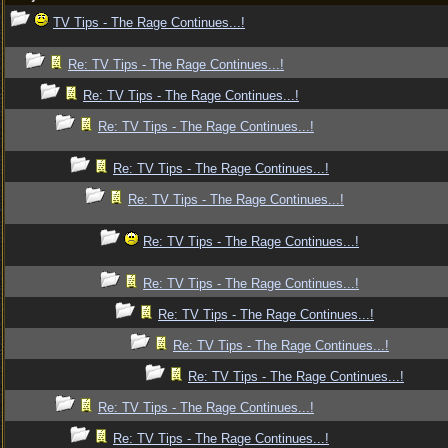
TV Tips - The Rage Continues...!
Re: TV Tips - The Rage Continues...!
Re: TV Tips - The Rage Continues...!
Re: TV Tips - The Rage Continues...!
Re: TV Tips - The Rage Continues...!
Re: TV Tips - The Rage Continues...!
Re: TV Tips - The Rage Continues...!
Re: TV Tips - The Rage Continues...!
Re: TV Tips - The Rage Continues...!
Re: TV Tips - The Rage Continues...!
Re: TV Tips - The Rage Continues...!
Re: TV Tips - The Rage Continues...!
Re: TV Tips - The Rage Continues...!