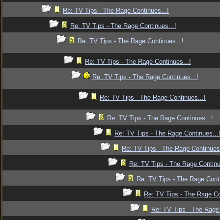
Re: TV Tips - The Rage Continues...!
Re: TV Tips - The Rage Continues...!
Re: TV Tips - The Rage Continues...!
Re: TV Tips - The Rage Continues...!
Re: TV Tips - The Rage Continues...!
Re: TV Tips - The Rage Continues...!
Re: TV Tips - The Rage Continues...!
Re: TV Tips - The Rage Continues...
Re: TV Tips - The Rage Continues.
Re: TV Tips - The Rage Continu
Re: TV Tips - The Rage Conti
Re: TV Tips - The Rage Co
Re: TV Tips - The Rage 