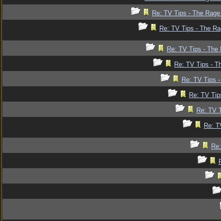
Re: TV Tips - The Rage 
Re: TV Tips - The Ra
Re: TV Tips - The 
Re: TV Tips - T
Re: TV Tips -
Re: TV Tip
Re: TV T
Re: T
Re: