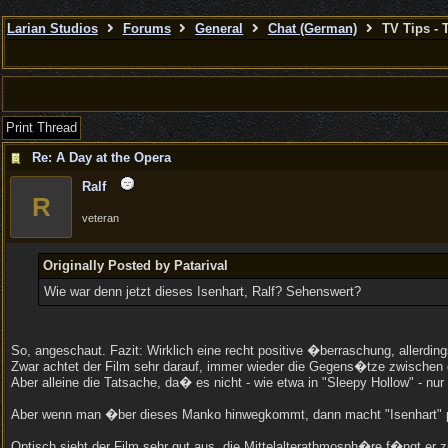
Larian Studios
Forums
General
Chat (German)
TV Tips - 
Print Thread
Re: A Day at the Opera
Ralf
R
veteran
Originally Posted by Patarival
Wie war denn jetzt dieses Isenhart, Ralf? Sehenswert?
So, angeschaut. Fazit: Wirklich eine recht positive �berraschung, allerdi
Zwar achtet der Film sehr darauf, immer wieder die Gegens�tze zwischen 
Aber alleine die Tatsache, da� es nicht - wie etwa in "Sleepy Hollow" - nur
Aber wenn man �ber dieses Manko hinwegkommt, dann macht "Isenhart" phas
Optisch sieht der Film sehr gut aus, die Mittelalterathmosph�re f�ngt er 