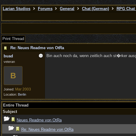
Larian Studios
Forums
General
Chat (German)
RPG Chat 
Print Thread
Re: Neues Readme von OtRa
Bin auch noch da, wenn zeitlich auch st�rker aus
buad
veteran
B
Mar 2003
Joined:
Location:
Berlin
Entire Thread
Subject
Neues Readme von OtRa
Re: Neues Readme von OtRa