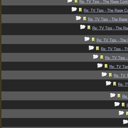
Re: TV Tips - The Rage Conti
Re: TV Tips - The Rage Co
Re: TV Tips - The Rage 
Re: TV Tips - The Ra
Re: TV Tips - The 
Re: TV Tips - T
Re: TV Tips -
Re: TV Tip
Re: TV T
Re: T
Re: