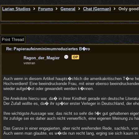
Larian Studios
Forums
General
Chat (German)
Only good 
Print Thread
Re: Papieraufeinminimumreduziertes B�ro
OP
Ragon_der_Magier
veteran
Auch wenn in diesem Artikel haupts�chlich die amerikakritischen T�ne he
Hochverdient! Eine beeindruckende Frau, mit einer ebenso beeindruckenden 
wieder aufgel�st oder gewandelt werden k�nnen.
Die Anekdote hierzu war, da� in ihrer Kindheit gerade ein deutsche Liter
Der Zufall wollte es, da� ihr sp�ter erster Verleger in Deutschland, der
Ihre wichtigste Aussage war, das nicht so sehr die f�r gut gehaltenen e
Ihr zufolge sei es daher auch nicht verwerflich, eine eigenen Meinung zu
Das Ganze in einer engagierten, aber nicht ereifernden Rede, sachlich, vo
Auch wenn man glaubte, es w�rde nun recht lang, erging sie sich kaum in