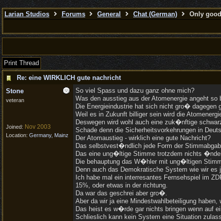
Larian Studios
Forums
General
Chat (German)
Only good 
Print Thread
Re: eine WIRKLICH gute nachricht
So viel Spass und dazu ganz ohne mich?
Stone
Was den ausstieg aus der Atomenergie angeht so b
veteran
Die Energieindustrie hat sich nicht gro� dagegen
Weil es in Zukunft billiger sein wird die Atomener
Deswegen wird wohl auch eine zuk�nftige schwar
Nov 2003
Joined:
Schade denn die Sicherheitsvorkehrungen in Deuts
Location:
Germany, Mainz
Der Atomaustieg - wirklich eine gute Nachricht?
Das selbstvest�ndlich jede Form der Stimmabgabe
Das eine ung�ltige Stimme trotzdem nichts �ndern
Die behauptung das W�hler mit ung�ltigen Stimm
Denn auch das Demokratische System wie wir es je
Ich habe mal ein interresantes Fernsehspiel im ZD
15%, oder etwas in der richtung.
Da war das geschrei aber gro�.
Aber da wir ja eine Mindestwahlbeteiligung habe
Das heist es w�rde gar nichts bringen wenn auf 
Schlieslich kann kein System eine Situation zula