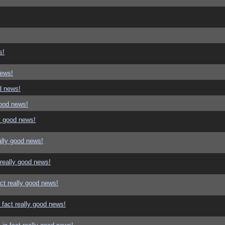
s!
news!
d news!
good news!
y good news!
ally good news!
 really good news!
ct really good news!
 fact really good news!