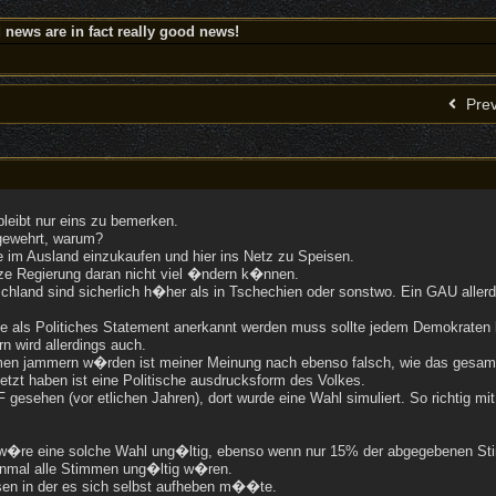
news are in fact really good news!
Prev
leibt nur eins zu bemerken.
 gewehrt, warum?
gie im Ausland einzukaufen und hier ins Netz zu Speisen.
ze Regierung daran nicht viel �ndern k�nnen.
chland sind sicherlich h�her als in Tschechien oder sonstwo. Ein GAU allerd
 als Politiches Statement anerkannt werden muss sollte jedem Demokraten k
 wird allerdings auch.
en jammern w�rden ist meiner Meinung nach ebenso falsch, wie das gesamte
tzt haben ist eine Politische ausdrucksform des Volkes.
F gesehen (vor etlichen Jahren), dort wurde eine Wahl simuliert. So richtig 
n, w�re eine solche Wahl ung�ltig, ebenso wenn nur 15% der abgegebenen S
einmal alle Stimmen ung�ltig w�ren.
ssen in der es sich selbst aufheben m��te.