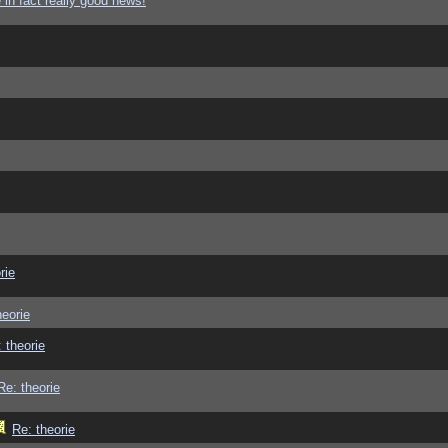
in fact really good news!
rie
heorie
 theorie
Re: theorie
Re: theorie