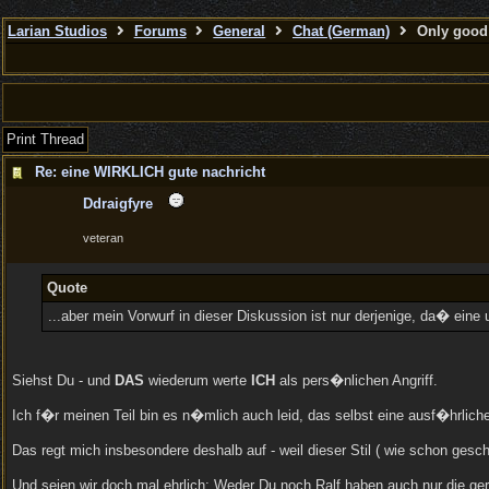
Larian Studios
Forums
General
Chat (German)
Only good 
Print Thread
Re: eine WIRKLICH gute nachricht
Ddraigfyre
veteran
Quote
...aber mein Vorwurf in dieser Diskussion ist nur derjenige, da� eine 
Siehst Du - und
DAS
wiederum werte
ICH
als pers�nlichen Angriff.
Ich f�r meinen Teil bin es n�mlich auch leid, das selbst eine ausf�hrlic
Das regt mich insbesondere deshalb auf - weil dieser Stil ( wie schon geschi
Und seien wir doch mal ehrlich: Weder Du noch Ralf haben auch nur die ger